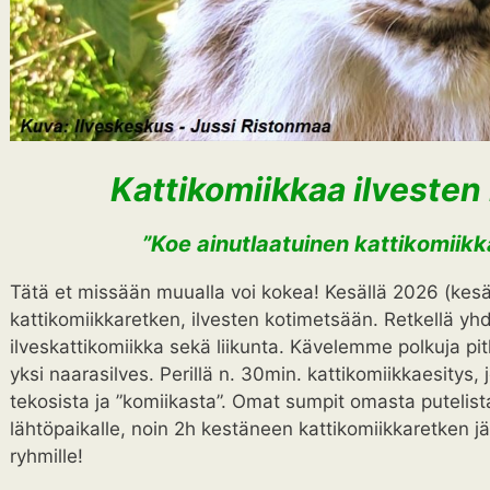
Kattikomiikkaa ilvesten
”Koe ainutlaatuinen kattikomiikk
Tätä et missään muualla voi kokea! Kesällä 2026 (kesä
kattikomiikkaretken, ilvesten kotimetsään. Retkellä yhd
ilveskattikomiikka sekä liikunta. Kävelemme polkuja pitk
yksi naarasilves. Perillä n. 30min. kattikomiikkaesitys
tekosista ja ”komiikasta”. Omat sumpit omasta putelist
lähtöpaikalle, noin 2h kestäneen kattikomiikkaretken jä
ryhmille!