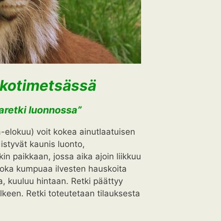
 kotimetsässä
aretki luonnossa”
-elokuu) voit kokea ainutlaatuisen
istyvät kaunis luonto,
in paikkaan, jossa aika ajoin liikkuu
, joka kumpuaa ilvesten hauskoita
a, kuuluu hintaan. Retki päättyy
lkeen. Retki toteutetaan tilauksesta