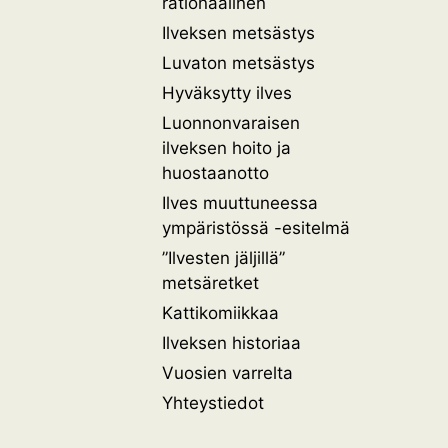
rationaalinen
Ilveksen metsästys
Luvaton metsästys
Hyväksytty ilves
Luonnonvaraisen
ilveksen hoito ja
huostaanotto
Ilves muuttuneessa
ympäristössä -esitelmä
”Ilvesten jäljillä”
metsäretket
Kattikomiikkaa
Ilveksen historiaa
Vuosien varrelta
Yhteystiedot