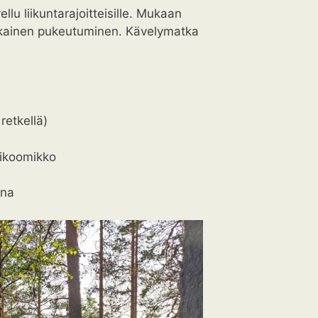
llu liikuntarajoitteisille. Mukaan
mukainen pukeutuminen. Kävelymatka
retkellä)
tikoomikko
una