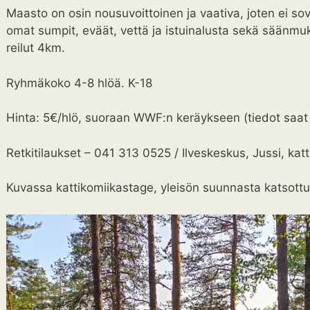
Maasto on osin nousuvoittoinen ja vaativa, joten ei sove
omat sumpit, eväät, vettä ja istuinalusta sekä sään
reilut 4km.
Ryhmäkoko 4-8 hlöä. K-18
Hinta: 5€/hlö, suoraan WWF:n keräykseen (tiedot saat 
Retkitilaukset – 041 313 0525 / Ilveskeskus, Jussi, kat
Kuvassa kattikomiikastage, yleisön suunnasta katsott