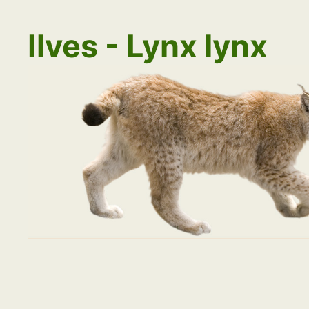
Siirry
sisältöön
Ilves - Lynx lynx