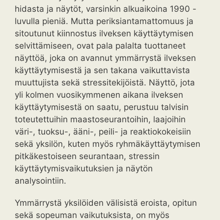
hidasta ja näytöt, varsinkin alkuaikoina 1990 -
luvulla pieniä. Mutta periksiantamattomuus ja
sitoutunut kiinnostus ilveksen käyttäytymisen
selvittämiseen, ovat pala palalta tuottaneet
näyttöä, joka on avannut ymmärrystä ilveksen
käyttäytymisestä ja sen takana vaikuttavista
muuttujista sekä stressitekijöistä. Näyttö, jota
yli kolmen vuosikymmenen aikana ilveksen
käyttäytymisestä on saatu, perustuu talvisin
toteutettuihin maastoseurantoihin, laajoihin
väri-, tuoksu-, ääni-, peili- ja reaktiokokeisiin
sekä yksilön, kuten myös ryhmäkäyttäytymisen
pitkäkestoiseen seurantaan, stressin
käyttäytymisvaikutuksien ja näytön
analysointiin.
Ymmärrystä yksilöiden välisistä eroista, opitun
sekä sopeuman vaikutuksista, on myös