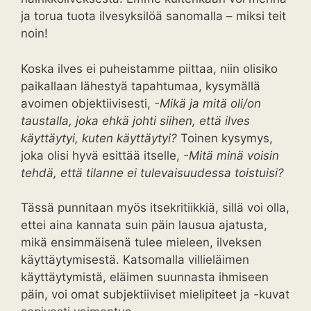
ja torua tuota ilvesyksilöä sanomalla – miksi teit
noin!
Koska ilves ei puheistamme piittaa, niin olisiko
paikallaan lähestyä tapahtumaa, kysymällä
avoimen objektiivisesti,
-Mikä ja mitä oli/on
taustalla, joka ehkä johti siihen, että ilves
käyttäytyi, kuten käyttäytyi?
Toinen kysymys,
joka olisi hyvä esittää itselle,
-Mitä minä voisin
tehdä, että tilanne ei tulevaisuudessa toistuisi?
Tässä punnitaan myös itsekritiikkiä, sillä voi olla,
ettei aina kannata suin päin lausua ajatusta,
mikä ensimmäisenä tulee mieleen, ilveksen
käyttäytymisestä. Katsomalla villieläimen
käyttäytymistä, eläimen suunnasta ihmiseen
päin, voi omat subjektiiviset mielipiteet ja -kuvat