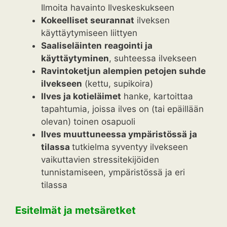
Ilmoita havainto Ilveskeskukseen
Kokeelliset seurannat
ilveksen
käyttäytymiseen liittyen
Saaliseläinten
reagointi ja
käyttäytyminen
, suhteessa ilvekseen
Ravintoketjun alempien petojen suhde
ilvekseen
(kettu, supikoira)
Ilves ja kotieläimet
hanke, kartoittaa
tapahtumia, joissa ilves on (tai epäillään
olevan) toinen osapuoli
Ilves muuttuneessa ympäristössä
ja
tilassa
tutkielma
syventyy ilvekseen
vaikuttavien stressitekijöiden
tunnistamiseen, ympäristössä ja eri
tilassa
Esitelmät ja metsäretket