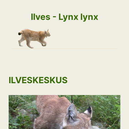
Siirry
sisältöön
Ilves - Lynx lynx
ILVESKESKUS