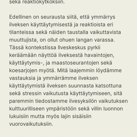
sekä reaktiokytköksiin.
Edellinen on seurausta siitä, että ymmärrys
ilveksen käyttäytymisestä ja reaktioista eri
tilanteissa sekä näiden taustalla vaikuttavista
muuttujista, on ollut ohuen langan varassa.
Tässä kontekstissa Ilveskeskus pyrkii
keräämään näyttöä ilveksestä havaintojen,
käyttäytymis-, ja maastoseurantojen sekä
koesarjojen myötä. Mitä laajemmin löydämme
vastauksia ja ymmärrämme ilveksen
käyttäytymistä ilveksen suunnasta katsottuna
sekä stressin vaikutusta käyttäytymiseen, sitä
paremmin tiedostamme ilvesyksilön vaikutuksen
kulttuurilliseen ympäristöön sekä villin luonnon
lukuisiin mutta myös lajin sisäisiin
vuorovaikutuksiin.