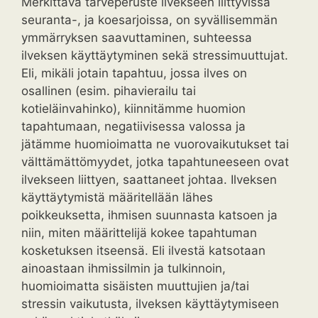
Merkittävä tarveperuste ilvekseen liittyvissä
seuranta-, ja koesarjoissa, on syvällisemmän
ymmärryksen saavuttaminen, suhteessa
ilveksen käyttäytyminen sekä stressimuuttujat.
Eli, mikäli jotain tapahtuu, jossa ilves on
osallinen (esim. pihavierailu tai
kotieläinvahinko), kiinnitämme huomion
tapahtumaan, negatiivisessa valossa ja
jätämme huomioimatta ne vuorovaikutukset tai
välttämättömyydet, jotka tapahtuneeseen ovat
ilvekseen liittyen, saattaneet johtaa. Ilveksen
käyttäytymistä määritellään lähes
poikkeuksetta, ihmisen suunnasta katsoen ja
niin, miten määrittelijä kokee tapahtuman
kosketuksen itseensä. Eli ilvestä katsotaan
ainoastaan ihmissilmin ja tulkinnoin,
huomioimatta sisäisten muuttujien ja/tai
stressin vaikutusta, ilveksen käyttäytymiseen