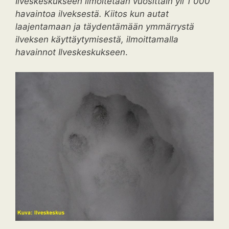
Ilveskeskukseen ilmoitetaan vuosittain yli 1 000
havaintoa ilveksestä. Kiitos kun autat
laajentamaan ja täydentämään ymmärrystä
ilveksen käyttäytymisestä, ilmoittamalla
havainnot Ilveskeskukseen
.