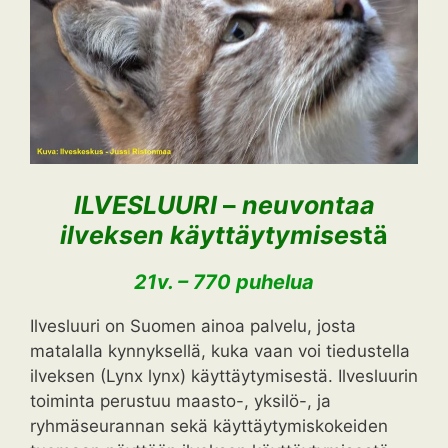
ILVESLUURI
–
neuvontaa
ilveksen käyttäytymise
stä
21v. – 770 puhelua
Ilvesluuri on Suomen ainoa palvelu, josta
matalalla kynnyksellä, kuka vaan voi tiedustella
ilveksen (Lynx lynx) käyttäytymisestä. Ilvesluurin
toiminta perustuu maasto-, yksilö-, ja
ryhmäseurannan sekä käyttäytymiskokeiden