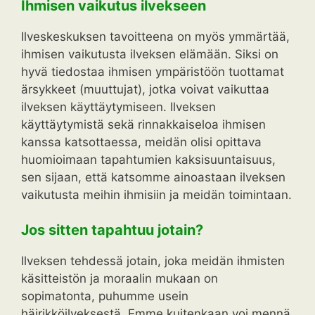
Ihmisen vaikutus ilvekseen
Ilveskeskuksen tavoitteena on myös ymmärtää,
ihmisen vaikutusta ilveksen elämään. Siksi on
hyvä tiedostaa ihmisen ympäristöön tuottamat
ärsykkeet (muuttujat), jotka voivat vaikuttaa
ilveksen käyttäytymiseen. Ilveksen
käyttäytymistä sekä rinnakkaiseloa ihmisen
kanssa katsottaessa, meidän olisi opittava
huomioimaan tapahtumien kaksisuuntaisuus,
sen sijaan, että katsomme ainoastaan ilveksen
vaikutusta meihin ihmisiin ja meidän toimintaan.
Jos sitten tapahtuu jotain?
Ilveksen tehdessä jotain, joka meidän ihmisten
käsitteistön ja moraalin mukaan on
sopimatonta, puhumme usein
häirikköilveksestä. Emme kuitenkaan voi mennä