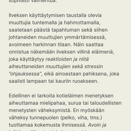
sopivasti vaimentua.
Ilveksen käyttäytymisen taustalla olevia
muuttujia tuntemalla ja hahmottamalla,
saatetaan päästä tapahtuman sekä siihen
johtaneiden muuttujien ymmärtämisessä,
avoimeen harkinnan tilaan. Näin saattaa
onnistua näkemään ilveksen villinä eläimenä,
joka käyttäytyy
reaktioiden ja niitä
aiheuttaneiden muuttujien sekä stressin
”ohjauksessa”
, eikä ainoastaan pahiksena, joka
saalisti lampaan tai kauriin ruoakseen.
Edellinen ei tarkoita kotieläimen menetyksen
aiheuttamaa mielipahaa, surua tai taloudellisten
menetysten väheksymistä. En myöskään
väheksy tunnepuolen (pelko, viha, tms.)
tuottamaa kokemusta ihmisessä.
Avoin ja