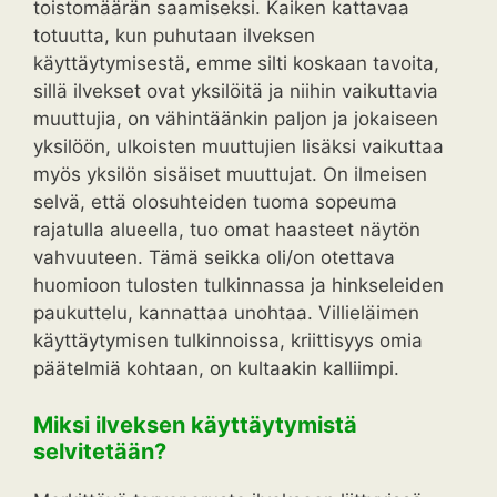
toistomäärän saamiseksi. Kaiken kattavaa
totuutta, kun puhutaan ilveksen
käyttäytymisestä, emme silti koskaan tavoita,
sillä ilvekset ovat yksilöitä ja niihin vaikuttavia
muuttujia, on vähintäänkin paljon ja jokaiseen
yksilöön, ulkoisten muuttujien lisäksi vaikuttaa
myös yksilön sisäiset muuttujat. On ilmeisen
selvä, että olosuhteiden tuoma sopeuma
rajatulla alueella, tuo omat haasteet näytön
vahvuuteen. Tämä seikka oli/on otettava
huomioon tulosten tulkinnassa ja hinkseleiden
paukuttelu, kannattaa unohtaa. Villieläimen
käyttäytymisen tulkinnoissa, kriittisyys omia
päätelmiä kohtaan, on kultaakin kalliimpi.
Miksi ilveksen käyttäytymistä
selvitetään?