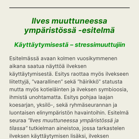
Ilves muuttuneessa
ympäristössä -esitelmä
Käyttäytymisestä – stressimuuttujiin
Esitelmässä avaan kolmen vuosikymmenen
aikana saatua näyttöä ilveksen
käyttäytymisestä. Esitys raottaa myös ilvekseen
liitettyjä, ”vaarallinen” sekä ”häirikkö” statusta
mutta myös kotieläinten ja ilveksen symbioosia,
ihmistä unohtamatta. Esitys pohjaa laajan
koesarjan, yksilö-, sekä ryhmäseurannan ja
luontaisen elinympäristön havaintoihin. Esitelmä
seuraa
”Ilves muuttuneessa ympäristössä ja
tilassa”
tutkielman aineistoa, jossa tarkastelen
ilveksen käyttäytymisen lisäksi, ilveksen