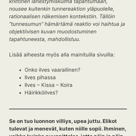
kriittinen lähestymiskulma tapahtumaan,
nousee kuitenkin tunnereaktion yläpuolelle,
rationaalisen näkemisen kontekstiin. Tällöin
”tunnesumun” hämärtämä reaktio voi haihtua ja
objektiivisen kuvan muodostuminen
tapahtuneesta, mahdollistuu.
Lisää aiheesta myös alla mainituilla sivuilla:
Onko ilves vaarallinen?
Ilves pihassa
Ilves – Kissa – Koira
Häirikköilves?
Se on tuo luonnon villiys, upea juttu. Elikot
tulevat ja menevät, kuten niille sopii. Ihminen,