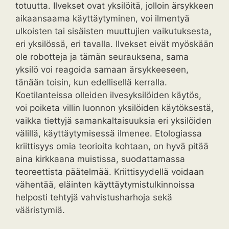
totuutta. Ilvekset ovat yksilöitä, jolloin ärsykkeen
aikaansaama käyttäytyminen, voi ilmentyä
ulkoisten tai sisäisten muuttujien vaikutuksesta,
eri yksilössä, eri tavalla. Ilvekset eivät myöskään
ole robotteja ja tämän seurauksena, sama
yksilö voi reagoida samaan ärsykkeeseen,
tänään toisin, kun edellisellä kerralla.
Koetilanteissa olleiden ilvesyksilöiden käytös,
voi poiketa villin luonnon yksilöiden käytöksestä,
vaikka tiettyjä samankaltaisuuksia eri yksilöiden
välillä, käyttäytymisessä ilmenee. Etologiassa
kriittisyys omia teorioita kohtaan, on hyvä pitää
aina kirkkaana muistissa, suodattamassa
teoreettista päätelmää. Kriittisyydellä voidaan
vähentää, eläinten käyttäytymistulkinnoissa
helposti tehtyjä vahvistusharhoja sekä
vääristymiä.