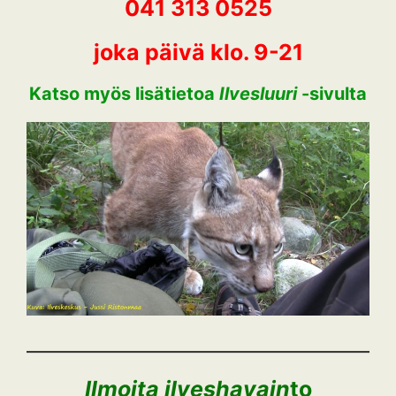
041 313 0525
joka päivä klo. 9-21
Katso myös lisätietoa
Ilves
luuri
-sivulta
Ilmoita
ilveshavain
to