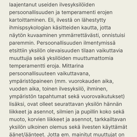
laajentanut useiden ilvesyksilöiden
persoonallisuuden ja temperamenti erojen
kartoittaminen. Eli, ilvestä on lähestytty
ihmispsykologian käsitteiden kautta, jotta
näytön kuvaaminen ymmärrettävästi, onnistuisi
paremmin. Persoonallisuuden ilmentymissä
etsittiin yksilön olevaisuuden tilaan vaikuttavia
muuttujia sekä yksilöiden muuttumattomia
temperamentti eroja. Mittarina
persoonallisuuteen vaikuttavana,
ympäristöpaineen (mm. vuorokauden aika,
vuoden aika, toinen ilvesyksilö, ihminen,
ympäristön tapahtumat sekä vuorovaikutukset)
lisäksi, ovat olleet seurattavan yksilön hännän
liikkeet ja asennot, silmien ja pupillin koko sekä
muoto, korvien liikkeet ja asennot, tarkkailtavan
yksilön ulkoinen olemus sekä ilvesten käyttämät
äänet/äänteet. Jotta em. mainitut muuttujat on