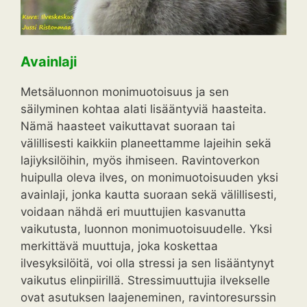
Avainlaji
Metsäluonnon monimuotoisuus ja sen
säilyminen kohtaa alati lisääntyviä haasteita.
Nämä haasteet vaikuttavat suoraan tai
välillisesti kaikkiin planeettamme lajeihin sekä
lajiyksilöihin, myös ihmiseen. Ravintoverkon
huipulla oleva ilves, on monimuotoisuuden yksi
avainlaji, jonka kautta suoraan sekä välillisesti,
voidaan nähdä eri muuttujien kasvanutta
vaikutusta, luonnon monimuotoisuudelle. Yksi
merkittävä muuttuja, joka koskettaa
ilvesyksilöitä, voi olla stressi ja sen lisääntynyt
vaikutus elinpiirillä. Stressimuuttujia ilvekselle
ovat asutuksen laajeneminen, ravintoresurssin