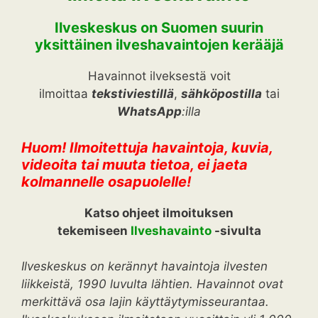
Ilveskeskus on Suomen suurin
yksittäinen ilveshavaintojen kerääjä
Havainnot ilveksestä voit
ilmoittaa
tekstiviestillä
,
sähköpostilla
tai
WhatsApp
:illa
Huom! Ilmoitettuja havaintoja, kuvia,
videoita tai muuta tietoa, ei jaeta
kolmannelle osapuolelle!
Katso ohjeet ilmoituksen
tekemiseen
Ilveshavainto
-sivulta
Ilveskeskus on kerännyt havaintoja ilvesten
liikkeistä, 1990 luvulta lähtien. Havainnot ovat
merkittävä osa lajin käyttäytymisseurantaa.