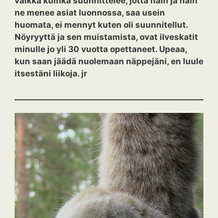
vaikka kuinka suunnittelee, jotta näin ja näin
ne menee asiat luonnossa, saa usein
huomata, ei mennyt kuten oli suunnitellut.
Nöyryyttä ja sen muistamista, ovat ilveskatit
minulle jo yli 30 vuotta opettaneet. Upeaa,
kun saan jäädä nuolemaan näppejäni, en luule
itsestäni liikoja. jr