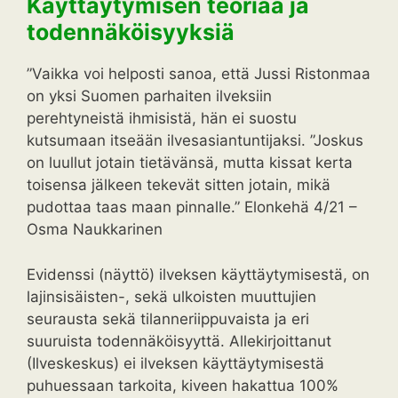
Käyttäytymisen teoriaa ja
todennäköisyyksiä
”Vaikka voi helposti sanoa, että Jussi Ristonmaa
on yksi Suomen parhaiten ilveksiin
perehtyneistä ihmisistä, hän ei suostu
kutsumaan itseään ilvesasiantuntijaksi. ”Joskus
on luullut jotain tietävänsä, mutta kissat kerta
toisensa jälkeen tekevät sitten jotain, mikä
pudottaa taas maan pinnalle.” Elonkehä 4/21 –
Osma Naukkarinen
Evidenssi (näyttö) ilveksen käyttäytymisestä, on
lajinsisäisten-, sekä ulkoisten muuttujien
seurausta sekä tilanneriippuvaista ja eri
suuruista todennäköisyyttä. Allekirjoittanut
(Ilveskeskus) ei ilveksen käyttäytymisestä
puhuessaan tarkoita, kiveen hakattua 100%