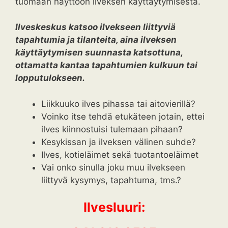
tuomaan näyttöön ilveksen käyttäytymisestä.
Ilveskeskus katsoo ilvekseen liittyviä
tapahtumia ja tilanteita, aina ilveksen
käyttäytymisen suunnasta katsottuna,
ottamatta
kantaa tapahtumien kulkuun tai
lopputulokseen.
Liikkuuko ilves pihassa tai aitovierillä?
Voinko itse tehdä etukäteen jotain, ettei
ilves kiinnostuisi tulemaan pihaan?
Kesykissan ja ilveksen välinen suhde?
Ilves, kotieläimet sekä tuotantoeläimet
Vai onko sinulla joku muu ilvekseen
liittyvä kysymys, tapahtuma, tms.?
Ilvesluuri: