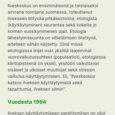
Ilveskeskus on ensimmäisenä ja toistaiseksi
ainoana toimijana suomessa, toteuttanut
ilvekseen liittyvää pitkäkestoista, etologista
(käyttäytyminen) seurantaa sekä kokeita jo
kolmen vuosikymmenen ajan. Etologia
lähestymissuunta on villieläimeen liitettynä,
edelleen vähän käytetty. Siinä missä
ekologiassa linjat ovat yksilöä laajemmat
vuorovaikutussuhteet (populaatiot), etologiassa
kiintopisteenä on yksilö, yksilöön vaikuttavat
sisäiset ja ulkoiset muuttujat sekä stressin
vaikutus käyttäytymiseen. Eli,
”Ilveskeskus
katsoo ilveksen käyttäytymistä sekä
tapahtumia, ilveksen silmin”
.
Vuodesta 1994
Ilveksen käyttäytymiseen perehtyminen on ollut