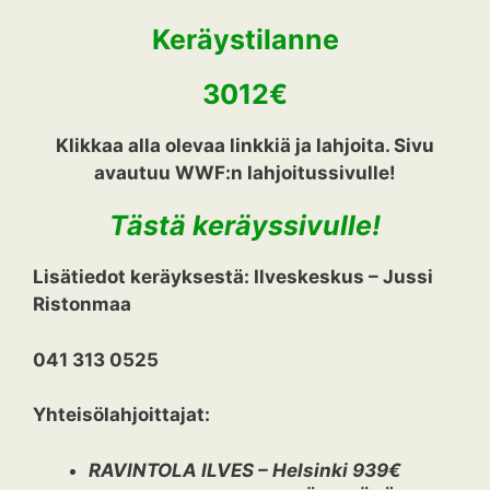
Keräystilanne
3012€
Klikkaa alla olevaa linkkiä ja lahjoita. Sivu
avautuu WWF:n lahjoitussivulle!
Tästä keräyssivulle!
Lisätiedot keräyksestä: Ilveskeskus – Jussi
Ristonmaa
041 313 0525
Yhteisölahjoittajat:
RAVINTOLA ILVES – Helsinki 939€