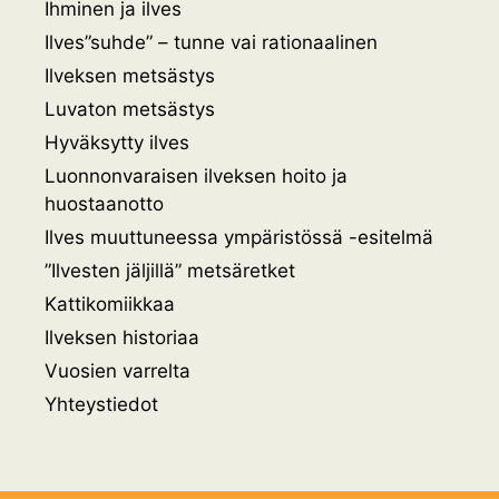
Ihminen ja ilves
Ilves”suhde” – tunne vai rationaalinen
Ilveksen metsästys
Luvaton metsästys
Hyväksytty ilves
Luonnonvaraisen ilveksen hoito ja
huostaanotto
Ilves muuttuneessa ympäristössä -esitelmä
”Ilvesten jäljillä” metsäretket
Kattikomiikkaa
Ilveksen historiaa
Vuosien varrelta
Yhteystiedot