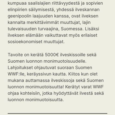
kumpuaa saalislajien riittävyydestä ja sopivien
elinpiirien säilymisestä, yhdessä ilveskannan
geenipoolin laajuuden kanssa, ovat ilveksen
kannalta merkittävimmät muuttujat, lajin
tulevaisuuden turvaajina, Suomessa. Lisäksi
ilveksen elämään vaikuttavat myös erilaiset
sosioekonomiset muuttujat.
Tavoite on kerätä 5000€ ilveskissoille sekä
Suomen luonnon monimuotoisuudelle.
Lahjoitukset ohjautuvat suoraan Suomen
WWF:lle, keräyssivun kautta. Kiitos kun olet
mukana auttamassa ilveskissoja sekä Suomen
luonnon monimuotoisuutta! Kerätyt varat WWF
ohjaa kohteisiin, jotka hyödyttävät ilvestä sekä
luonnon monimuotoisuutta.